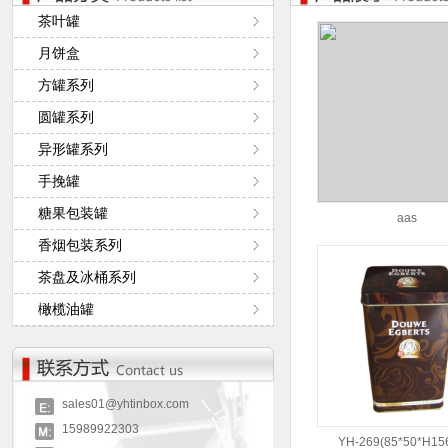
茶叶罐
月饼盒
方罐系列
圆罐系列
异形罐系列
手挽罐
糖果包装罐
aas
香烟包装系列
茶盘及冰桶系列
橄榄油罐
sales01@yhtinbox.com
15989922303
YH-269(85*50*H1